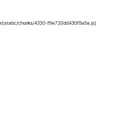
_next/static/chunks/4330-f9e720dd430f9a5e.js)